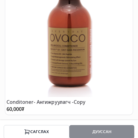
E
Conditoner- Ангижруулагч -Copy
60,000
₮
7
CАГСЛАХ
ДУУССАН