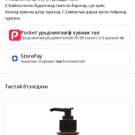
2. Байнга гелэн будалтанд гэмтсэн барзгар, сул хумс
Эхлээд хумсны дээр түрхээд 1-2 минутын дараа эргэн тойронд 
түрхэнэ.
Pocket урьдчилгаагүй хувааж төл
Урьдчилгаагүй,шимтгэлгүй 30-90 хоногт 2-6 хувааж төл.
StorePay
Ашиглан 4 хуваан төлөх боломжтой
Төстэй бүтээгдэхүүн