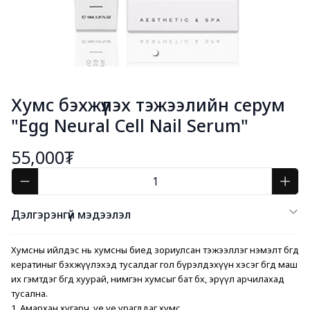
Хумс бэхжүүлэх тэжээлийн серум
"Egg Neural Cell Nail Serum"
55,000₮
Дэлгэрэнгүй мэдээлэл
Хумсны ийлдэс нь хумсны биед зориулсан тэжээллэг нэмэлт бөгөөд 
кератиныг бэхжүүлэхэд тусалдаг гол бүрэлдэхүүн хэсэг бөгөөд маш 
их гэмтдэг бөгөөд хуурай, нимгэн хумсыг бат бөх, эрүүл арчилахад 
тусална.
1. Амархан хугарч, үе үе урагддаг хумс