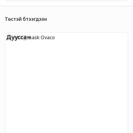
Төстэй бүтээгдэхүүн
Дууссан
Sleeping mask Ovaco