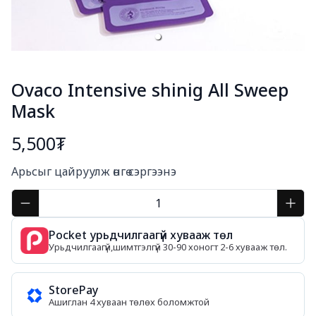
Ovaco Intensive shinig All Sweep
Mask
5,500₮
Богино тайлбар
Арьсыг цайруулж өнгө сэргээнэ
Pocket урьдчилгаагүй хувааж төл
Урьдчилгаагүй,шимтгэлгүй 30-90 хоногт 2-6 хувааж төл.
StorePay
Ашиглан 4 хуваан төлөх боломжтой