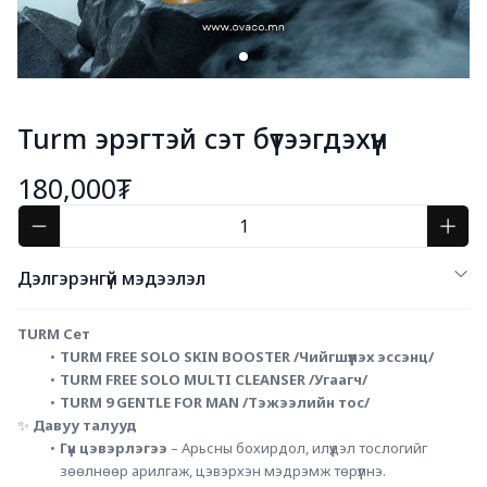
Turm эрэгтэй сэт бүтээгдэхүүн
180,000₮
Дэлгэрэнгүй мэдээлэл
TURM Сет
TURM FREE SOLO SKIN BOOSTER /Чийгшүүлэх эссэнц/
TURM FREE SOLO MULTI CLEANSER /Угаагч/
TURM 9 GENTLE FOR MAN /Тэжээлийн тос/
✨ 
Давуу талууд
Гүн цэвэрлэгээ
 – Арьсны бохирдол, илүүдэл тослогийг 
зөөлнөөр арилгаж, цэвэрхэн мэдрэмж төрүүлнэ.