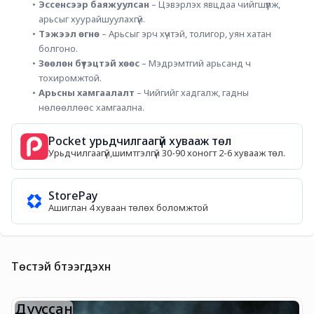
Эссенсээр баяжуулсан
 – Цэвэрлэх явцдаа чийгшүүлж, 
арьсыг хуурайшуулахгүй.
Тэжээл өгнө
 – Арьсыг эрч хүчтэй, толигор, уян хатан 
болгоно.
Зөөлөн бүтэцтэй хөөс
 – Мэдрэмтгий арьсанд ч 
тохиромжтой.
Арьсны хамгаалалт
 – Чийгийг хадгалж, гадны 
нөлөөллөөс хамгаална.
Pocket урьдчилгаагүй хувааж төл
Урьдчилгаагүй,шимтгэлгүй 30-90 хоногт 2-6 хувааж төл.
StorePay
Ашиглан 4 хуваан төлөх боломжтой
Төстэй бүтээгдэхүүн
Дууссан