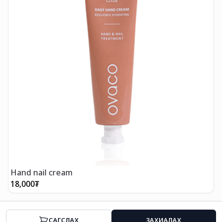
O
Hand nail cream
18,000
₮
4
CАГСЛАХ
ЗАХИАЛАХ