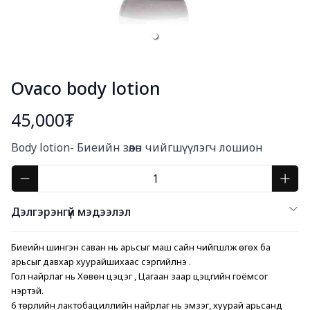
Ovaco body lotion
45,000₮
Богино тайлбар
Body lotion- Биеийн зөөлөн чийгшүүлэгч лошион
Дэлгэрэнгүй мэдээлэл
Биеийн шингэн саван нь арьсыг маш сайн чийгшүүлж өгөх ба 
арьсыг давхар хуурайшихаас сэргийлнэ .
Гол найрлаг нь Хөвөн цэцэг , Цагаан заар цэцгийн гоёмсог 
үнэртэй.
6 төрлийн лактобациллийн найрлаг нь эмзэг, хуурай арьсанд 