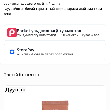
зориулсан харшил өгөхгүй чийгшүүлнэ .
-Хуурайшсан биеийн арьсыг чийгшүүлж шаардлагатай амин дэм 
өгнө
Pocket урьдчилгаагүй хувааж төл
Урьдчилгаагүй,шимтгэлгүй 30-90 хоногт 2-6 хувааж төл.
StorePay
Ашиглан 4 хуваан төлөх боломжтой
Төстэй бүтээгдэхүүн
Дууссан