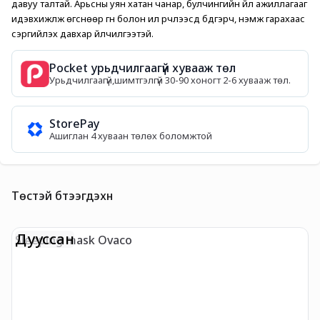
давуу талтай. Арьсны уян хатан чанар, булчингийн үйл ажиллагааг 
идэвхижүүлж өгснөөр гүн болон ил үрчлээсүүд бүдгэрч, нэмж гарахаас 
сэргийлэх давхар үйлчилгээтэй. 
Pocket урьдчилгаагүй хувааж төл
Урьдчилгаагүй,шимтгэлгүй 30-90 хоногт 2-6 хувааж төл.
StorePay
Ашиглан 4 хуваан төлөх боломжтой
Төстэй бүтээгдэхүүн
Дууссан
Sleeping mask Ovaco