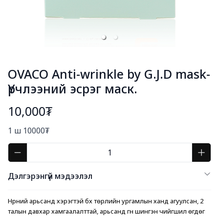
OVACO Anti-wrinkle by G.J.D mask-
Үрчлээний эсрэг маск.
10,000₮
Богино тайлбар
1 ш 10000₮
Дэлгэрэнгүй мэдээлэл
Нүүрний арьсанд хэрэгтэй бүх төрлийн ургамлын ханд агуулсан, 2 
талын давхар хамгаалалттай, арьсанд гүн шингэн чийгшил өгдөг 