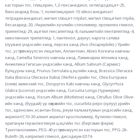
касторын тос, глицерин, 1,2-гексанедиол, октилдодецет-25, 
биосахарид бохь-1, полиглицерил-10 эйкосанедиоат/
тетрадеканедиоат, метил глюцет-глуйат, метил глюцетил-глуйа, 
бесахарид-20, /Акрилийн хүчлийн сополимер, пропилен гликол, 
трипептид-29, ацетил гексапептид-8, пальмитойл пентапептид-4, 
никотиноил трипептид-1, пантенол, даукус карота сатива 
(лууван) үндэсийн ханд, персеа ханд (Avo chicapeptide) ) Үрийн 
тос, устөрөгчжүүлсэн лецитин, Аллантоин, Abies Koreana навчны 
ханд, Camellia Sinensis навчны ханд, Ламинариа японика ханд, 
Анжелика Гигасын үндэсийн ханд, Allium Sativum (Сармис) 
булцууны ханд, Prunus Serrulata цэцгийн ханд, Brassica Oleracea 
Italia (Bassica Oleracea Italiia) Oleifera үрийн тос, Olea Europaea 
(олив) жимсний тос, Diospyros Kaki навчны ханд, Glycyrrhiza 
Glabra (Licorice) үндэсийн ханд, Curcuma Longa (турмерик) 
үндэсийн ханд, Viscum Album (Mistletoe) ханд, Citrullus Olive Olive-
ийн ханд, (буудай) үр хөврөлийн тос, cucurbita pepo (хулуу) үрийн 
тос, аденозин, ксантан бохь, реум пальматумын үндэсийн ханд, 
акрилат/C10-30 алкил акрилат кросполимер, бутилен гликол, 
ориганум гераклеотикум цэцгийн тос (бергами ферм) 
Триэтаноламин, PEG-40 устөрөгчжүүлсэн касторын тос, PPG-26-
Buteth-26, каприлил гликол, дисодиум EDTA