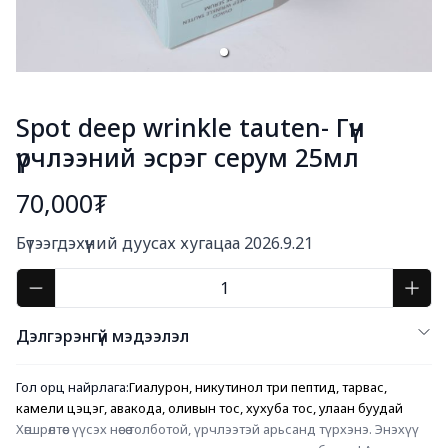
Spot deep wrinkle tauten- Гүн
үрчлээний эсрэг серум 25мл
70,000₮
Богино тайлбар
Бүтээгдэхүүний дуусах хугацаа 2026.9.21
Дэлгэрэнгүй мэдээлэл
Гол орц найрлага:
Гиалурон, никутинол три пептид, тарвас, 
камели цэцэг, авакода, оливын тос, хухуба тос, улаан буудай
Хөгшрөлтөөс үүсэх нөсөө толботой, үрчлээтэй арьсанд түрхэнэ. Энэхүү 