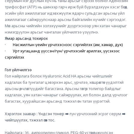
серумын нэг дуслын хүч нь таны арьсыг сэрээх болно! Аденозин 
трифосфат (ATP) нь шинээр гарч ирж буй бүрэлдэхүүн хэсэг бөгөөд 
эсийн үйл ажиллагааг идэвхжүүлж ядарч сульдсан арьсны үйл 
ажиллагааг сайжруулснаар арьсны байгалийн хүчийг сэргээдэг. 
Мөн арьсны чийгийн эзлэхүүнийг дүүргэснээр уян хатан чанарыг 
нэмэгдүүлэн арьсыг чангалах үйлчилгээ үзүүлнэ.
Ямар арьсанд тохирох
·        Насжилтын үеийн үрчлээснээс сэргийлэх (ам, хамар, дух)
·        Урт хугацаанд үүссэн/гүн/ үрчлээсийг арилгах, үүсэхээс 
сэргийлэх
Гол үйлчилгээ
Гол найрлага болох Hyaluronic Acid HA арьсны чийгшлийг 
хадгалах ба тунгалаг цэвэрхэн арьс, үрчлээ, хөгшрөлтөөс үүдэлтэй 
арьсны өөрчлөлтүүдийг багасгана. Арьсны гөлгөр толигор байдлыг 
хадгалах, уян хатан чанарыг сайжруулах, ил болон далд үрчлээг 
багасгах, хуурайшсан арьсанд тэжээл өгч татах үүрэгтэй.
Хэрэглэх заавар : Үндсэн тонер ➡️ г
үн үрчлээний эсрэг серум
 ➡️ 
чийгшүүлэх, тэжээл өгөх тос. 
Найрлага : Ус, дипропилен гликол, PEG-60 устөрөгчжүүлсэн 