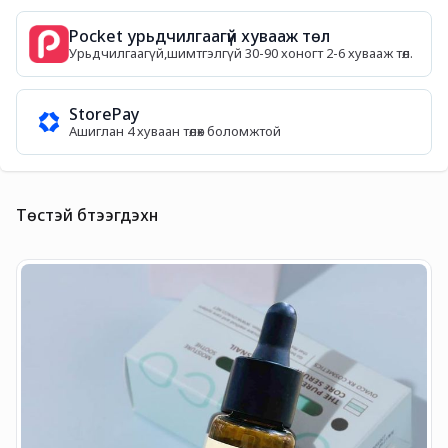
Pocket урьдчилгаагүй хувааж төл
Урьдчилгаагүй,шимтгэлгүй 30-90 хоногт 2-6 хувааж төл.
StorePay
Ашиглан 4 хуваан төлөх боломжтой
Төстэй бүтээгдэхүүн