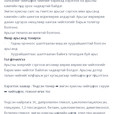
залхагийг чийгшүүлэх чийгийг барихад хэрэглэх ба арьсны 
хамгийн гүнд орох чадвартай байдаг.
Эмгэн хумсны салс нь гэмтсэн арьсыг сэргээх мөн арьсанд 
хамгийн сайн шингэж өгдөгөөрөө алдартай. Арьсыг өөрөөрөө 
дахин эдгэрэх нөхцлөөр хангаж чийглэгийг барьж толигор 
болгоно. 
Арьсыг гялалзсан өнгөтэй болгоно.
Ямар арьсанд тохирох
·        Гадны орчноос шалтгаалан маш их хуурайшилттай болсон 
арьсанд  
·        Хуурайшилтаас шалтгаалан байнга таталдаж буй арьс
Гол үйлчилгээ
Арьсны энергийг сэргээж өгснөөр өөрөө өөрөөсөө чийглэгийг 
барих мөн чийглэг байлгах чадвартай болдог. Арьсны дотор 
талын чийгийг илүү барьж урт хугацаагаар чийгшүүлэх үүрэг гүйцэтгэнэ.
Хэрэглэх заавар : Үндсэн тонер ➡️ э
мгэн хумсны чийгшүүлэх серум
➡️ чийгшүүлэх, тэжээл өгөх тос
Үндсэн найрлага :Ус, дипропилен гликол, циклопентацилоксан, 
глицерин, 1,2-гександиол, бетаин, циклометикон, диметиконол, 
бутилен гликол, эмгэн хумсны шүүрлийн шүүлтүүр, этил гександиол, 