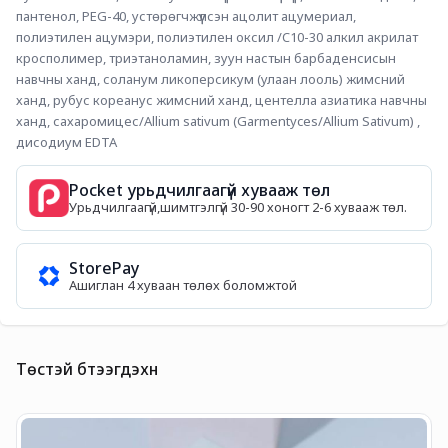
пантенол, PEG-40, устөрөгчжүүлсэн ацолит ацумериал, 
полиэтилен ацумэри, полиэтилен оксил /C10-30 алкил акрилат 
кросполимер, триэтаноламин, зуун настын барбаденсисын 
навчны ханд, соланум ликоперсикум (улаан лооль) жимсний 
ханд, рубус кореанус жимсний ханд, центелла азиатика навчны 
ханд, сахаромицес/Allium sativum (Garmentyces/Allium Sativum) , 
дисодиум EDTA
Pocket урьдчилгаагүй хувааж төл
Урьдчилгаагүй,шимтгэлгүй 30-90 хоногт 2-6 хувааж төл.
StorePay
Ашиглан 4 хуваан төлөх боломжтой
Төстэй бүтээгдэхүүн