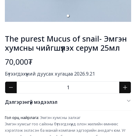
The purest Mucus of snail- Эмгэн
хумсны чийгшүүлэх серум 25мл
70,000₮
Богино тайлбар
Бүтээгдэхүүний дуусах хугацаа 2026.9.21
Дэлгэрэнгүй мэдээлэл
Гол орц найрлага: 
Эмгэн хумсны залхаг
Эмгэн хумсыг гоо сайхны бүтээгдэхүүнд олон жилийн өмнөөс 
хэрэглэж эхлэсэн ба манай компани эдгээрийн анхдагч юм. Уг 