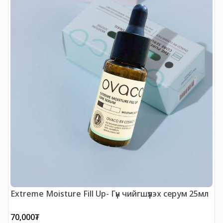
Extreme Moisture Fill Up- Гүн чийгшүүлэх серум 25мл
С
70,000
₮
7