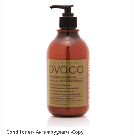
H
Conditoner- Ангижруулагч -Copy