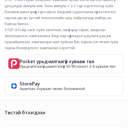
ургуулдаг ампуль юм. Энэх ампуль-г 2-3 сар хэрэглэхэд хуйх 
бэхжиж шинэ үснүүд гарч ирнэ. Бидний судалгааны хүрээлэнгээс 
гаргаж авсан тусгай технологийн орц найрлагаар хийгдсэн 
байгаа билээ. 
STEP 4 Scalp care: хуйх загатнах, эвгүй үнэр гарах, амархан 
эмзэгшихээс хамгаалана. Бид нар нүүрэндээ цацлага цацаж 
хуурайшихаас хамгаалдаг шиг хуйхаа бас нарны хэт ягаан туяа 
гадны бохирдлоос хамгаалах хэрэгтэй. 
Pocket урьдчилгаагүй хувааж төл
Урьдчилгаагүй,шимтгэлгүй 30-90 хоногт 2-6 хувааж төл.
StorePay
Ашиглан 4 хуваан төлөх боломжтой
Төстэй бүтээгдэхүүн