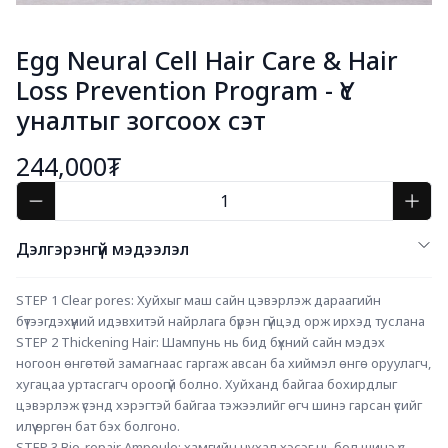
Egg Neural Cell Hair Care & Hair
Loss Prevention Program - Үс
уналтыг зогсоох сэт
244,000₮
Дэлгэрэнгүй мэдээлэл
STEP 1 Clear pores: Хуйхыг маш сайн цэвэрлэж дараагийн 
бүтээгдэхүүний идэвхитэй найрлага бүрэн гүйцэд орж ирхэд туслана
STEP 2 Thickening Hair: Шампунь нь бид бүхний сайн мэдэх 
ногоон өнгөтөй замагнаас гаргаж авсан ба хиймэл өнгө оруулагч, 
хугацаа уртасгагч ороогүй болно. Хуйханд байгаа бохирдлыг 
цэвэрлэж үсэнд хэрэгтэй байгаа тэжээлийг өгч шинэ гарсан үсийг 
илүү өргөн бат бэх болгоно. 
STEP 3 Bio-repair Ampoule: хамгийн чухал хэсэг нь бол шинэ үс 