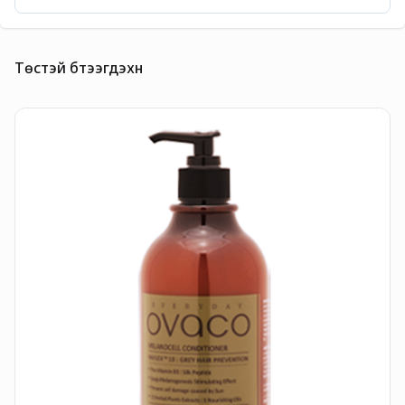
Төстэй бүтээгдэхүүн
H