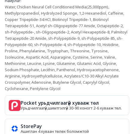
Найрлаг: 
Water, Chicken Neural Cell Conditioned Media(25,000ppm), 
Methylpropanediol, Hydrolyzed Sponge, 1,2-Hexanediol, Caffeine, 
Copper Tripeptide-34 HCl, Biotinoyl Tripeptide-1, Biotinoyl 
Tetrapeptide-51, Acetyl sh-Oligopeptide-77 Amide, Octapeptide-2, 
sh-Polypeptide-, sh-Oligopeptide-2, Acetyl Hexapeptide-8, Palmitoyl 
Tetrapeptide-20 Amide, sh-Polypeptide-9, sh-Polypeptide-85, sh-
Polypeptide-60, sh-Polypeptide-4, sh-Polypeptide-10, Histidine, 
Proline, Phenylalanine, Tryptophan, Threonine, Tyrosine, 
Isoleucine, Aspartic Acid, Asparagine, Cysteine, Serine, Valine, 
Methionine, Leucine, Lysine, Glutamine, Glutamic Acid, Glycine, 
Sodium Phosphate, Lecithin, Panthenol, Hydroxyacetophenone, 
Arginine, Hydroxyethylcellulose, Acrylates/C10-30 Alkyl Acrylate 
Crosspolymer, Adenosine, Butylene Glycol, Caprylyl Glycol, 
Cyclohexane, Pentylene Glycol
Pocket урьдчилгаагүй хувааж төл
Урьдчилгаагүй,шимтгэлгүй 30-90 хоногт 2-6 хувааж төл.
StorePay
Ашиглан 4 хуваан төлөх боломжтой