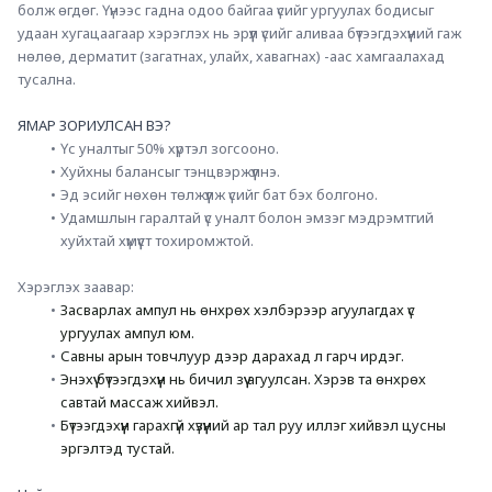
болж өгдөг. Үүнээс гадна одоо байгаа үсийг ургуулах бодисыг 
удаан хугацаагаар хэрэглэх нь эрүүл үсийг аливаа бүтээгдэхүүний гаж 
нөлөө, дерматит (загатнах, улайх, хавагнах) -аас хамгаалахад 
тусална.
ЯМАР ЗОРИУЛСАН ВЭ?
Үс уналтыг 50% хүртэл зогсооно.
Хуйхны балансыг тэнцвэржүүлнэ.
Эд эсийг нөхөн төлжүүлж үсийг бат бэх болгоно.
Удамшлын гаралтай үс уналт болон эмзэг мэдрэмтгий 
хуйхтай хүмүүст тохиромжтой.
Хэрэглэх заавар:
Засварлах ампул нь өнхрөх хэлбэрээр агуулагдах үс 
ургуулах ампул юм.
Савны арын товчлуур дээр дарахад л гарч ирдэг.
Энэхүү бүтээгдэхүүн нь бичил зүү агуулсан. Хэрэв та өнхрөх 
савтай массаж хийвэл.
Бүтээгдэхүүн гарахгүй хүзүүний ар тал руу иллэг хийвэл цусны 
эргэлтэд тустай.