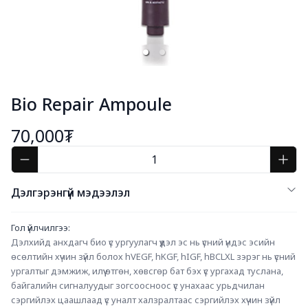
Bio Repair Ampoule
70,000₮
Дэлгэрэнгүй мэдээлэл
Гол үйлчилгээ:
Дэлхийд анхдагч био үс ургуулагч үүдэл эс нь үсний үндэс эсийн 
өсөлтийн хүчин зүйл болох hVEGF, hKGF, hIGF, hBCLXL зэрэг нь үсний 
ургалтыг дэмжиж, илүү өтгөн, хөвсгөр бат бэх үс ургахад туслана, 
байгалийн сигналуудыг зогсоосноос үс унахаас урьдчилан 
сэргийлэх цаашлаад үс уналт халзралтаас сэргийлэх хүчин зүйл 