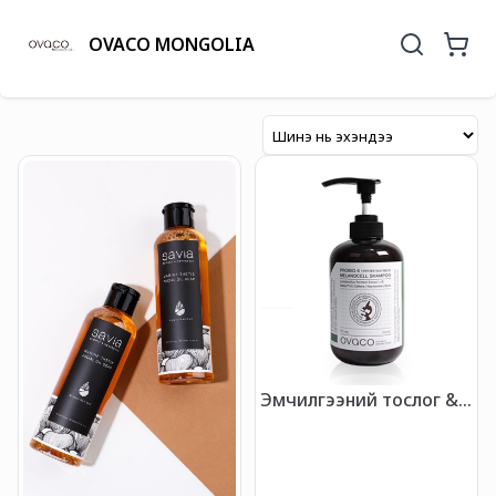
OVACO MONGOLIA
Эмчилгээний тослог &
хуурай үсний шампунь