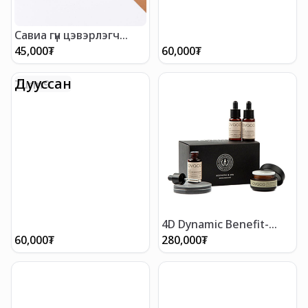
Савиа гүн цэвэрлэгч
тосон саван 200 мл
45,000
₮
60,000
₮
Дууссан
Turm9
4D Dynamic Benefit-
25мл
60,000
₮
280,000
₮