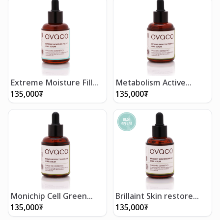
Extreme Moisture Fill
Metabolism Active
Up- Гүн чийгшүүлэх серум
propolis- Хөгшрөлтийн
135,000
₮
135,000
₮
50мл
эсрэг алттай серум
50мл
Monichip Cell Green
Brillaint Skin restore
Tea- Ногоон цайтай
EGF- Арьсыг нөхөн
135,000
₮
135,000
₮
серум 50мл
сэргээх алмазан серум