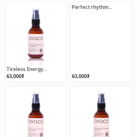
50мл
Perfect rhythm
rebalance- Батга,
нүхжилтийн эсрэг тонер
Tireless Energy
Restoration- Сэргээгч
63,000
₮
63,000
₮
тонер