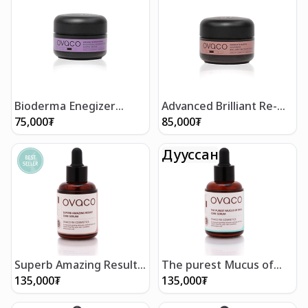
Bioderma Enegizer
Advanced Brilliant Re-
Shield- Тэжээлийн
Хөгшрөлтийн эсрэг тос
75,000
₮
85,000
₮
арьсны тос 30мл
30мл
Дууссан
Superb Amazing Result -
The purest Mucus of
Гайхалтай үр дүн
snail- Эмгэн хумсны
135,000
₮
135,000
₮
үрчлээний серум 50мл
чийгшүүлэх серум 50мл