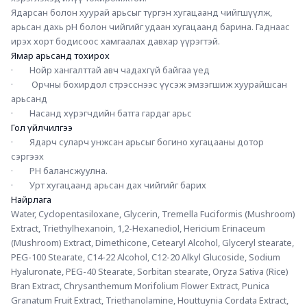
Ядарсан болон хуурай арьсыг түргэн хугацаанд чийгшүүлж, 
арьсан дахь pH болон чийгийг удаан хугацаанд барина. Гаднаас 
ирэх хорт бодисоос хамгаалах давхар үүрэгтэй.
Ямар арьсанд тохирох
·        Нойр хангалттай авч чадахгүй байгаа үед
·         Орчны бохирдол стрэсснээс үүсэж эмзэгшиж хуурайшсан 
арьсанд
·        Насанд хүрэгчдийн батга гардаг арьс
Гол үйлчилгээ
·        Ядарч суларч унжсан арьсыг богино хугацааны дотор 
сэргээх
·        PH балансжуулна.
·        Урт хугацаанд арьсан дах чийгийг барих
Найрлага
Water, Cyclopentasiloxane, Glycerin, Tremella Fuciformis (Mushroom) 
Extract, Triethylhexanoin, 1,2-Hexanediol, Hericium Erinaceum 
(Mushroom) Extract, Dimethicone, Cetearyl Alcohol, Glyceryl stearate, 
PEG-100 Stearate, C14-22 Alcohol, C12-20 Alkyl Glucoside, Sodium 
Hyaluronate, PEG-40 Stearate, Sorbitan stearate, Oryza Sativa (Rice) 
Bran Extract, Chrysanthemum Morifolium Flower Extract, Punica 
Granatum Fruit Extract, Triethanolamine, Houttuynia Cordata Extract, 