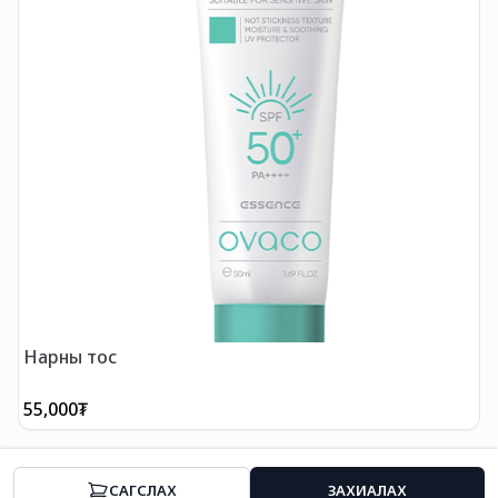
Нарны тос
C
55,000
₮
5
CАГСЛАХ
ЗАХИАЛАХ