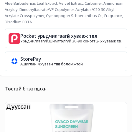
Aloe Barbadensis Leaf Extract, Velvet Extract, Carbomer, Ammonium 
Acryloyl Dimethyltaurate/VP Copolymer, Acrylates/C10-30 Alkyl 
Acrylate Crosspolymer, Cymbopogon Schoenanthus Oil, Fragrance, 
Disodium EDTA
Pocket урьдчилгаагүй хувааж төл
Урьдчилгаагүй,шимтгэлгүй 30-90 хоногт 2-6 хувааж төл.
StorePay
Ашиглан 4 хуваан төлөх боломжтой
Төстэй бүтээгдэхүүн
Дууссан