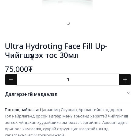
Ultra Hydroting Face Fill Up-
Чийгшүүлэх тос 30мл
75,000₮
Дэлгэрэнгүй мэдээлэл
Гол орц найрлага: 
Цагаан мөөг, Скуалан, Арслангийн зогдор мөөг
Гол найрлаганд орсон эдгээр мөөг нь арьсанд хэрэгтэй чийгийг өгөөд 
зогсохгүй дахин хуурайшиж гэмтэхээс сэргийлнэ. Арьсыг гадна 
орчноос хамгаалж, хуурай сэрүүн цаг агаартай нөхцөлд 
хэрэглэхэд илүү тохиромжтой.